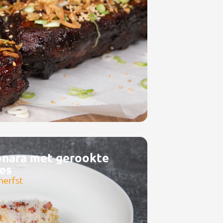
onara met gerookte
jes
herfst