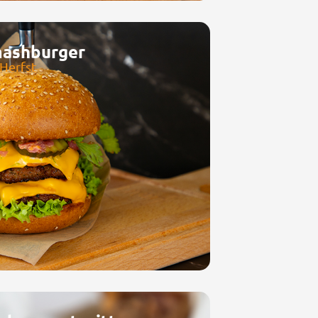
mashburger
 Herfst