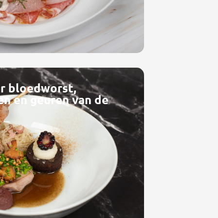
ar bloedworst,
en en geuren van de