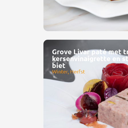
Grove Livar paté met tr
kersenvinaigrette en s
biet
Winter, Herfst