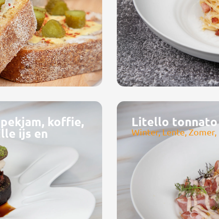
pekjam, koffie,
Litello tonnato
le ijs en
Winter, Lente, Zomer,