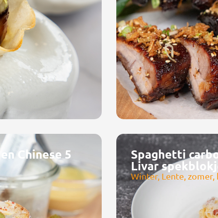
m en Chinese 5
Spaghetti carb
Livar spekblok
Winter, Lente, zomer, 