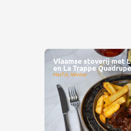
Vlaamse stoverij met L
en La Trappe Quadrupe
Herfst, Winter