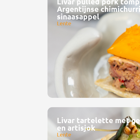
Livar pulled pork tom
Argentijnse chimichurr
sinaasappel
Lente
Livar tartelette met g
en artisjok
Lente