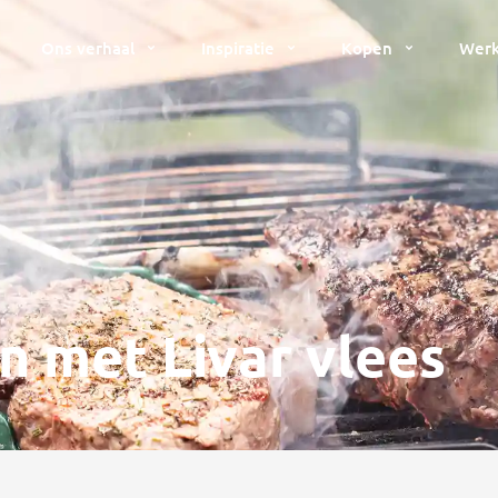
Ons verhaal
Inspiratie
Kopen
Werk
n met Livar vlees