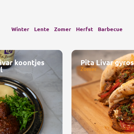
Winter
Lente
Zomer
Herfst
Barbecue
ivar koontjes
Pita Livar gyros
l
Zomer