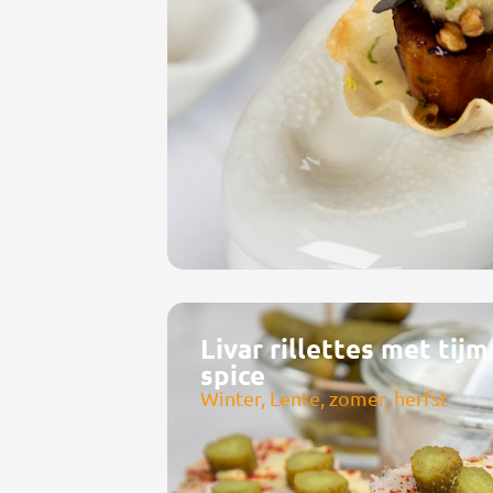
Livar rillettes met tij
spice
Winter, Lente, zomer, herfst