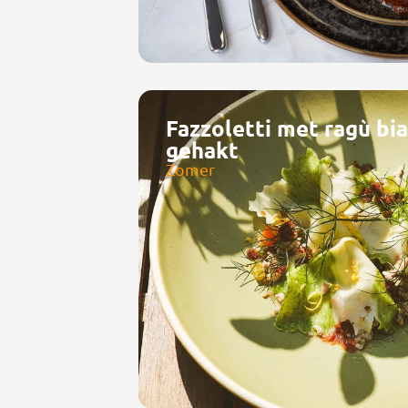
Fazzoletti met ragù bia
gehakt
Zomer