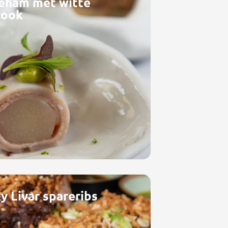
neham met witte
look
ky Livar spareribs