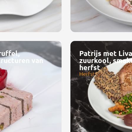
uffel,
Patrijs met Liv
tructuren van
zuurkool, smak
herfst
Herfst