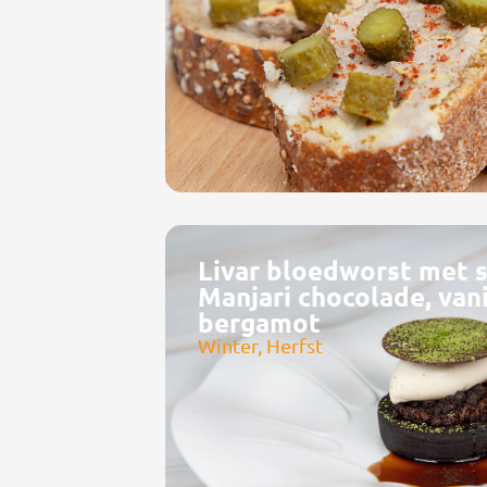
Livar bloedworst met s
Manjari chocolade, vanil
bergamot
Winter, Herfst