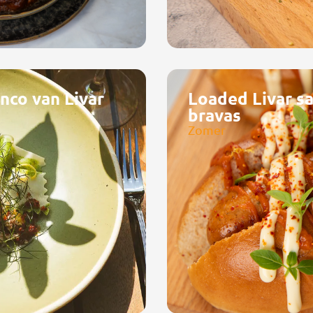
nco van Livar
Loaded Livar sa
bravas
Zomer