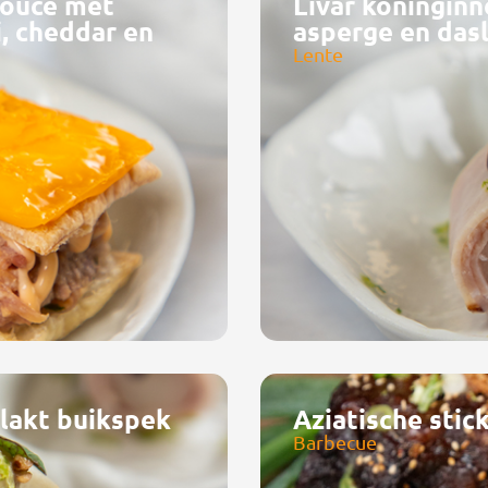
pouce met
Livar koningin
i, cheddar en
asperge en das
Lente
elakt buikspek
Aziatische stic
Barbecue