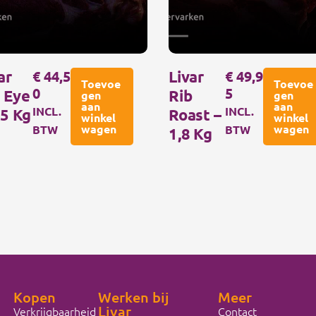
ar
€
44,5
Livar
€
49,9
Toevoe
Toevoe
0
5
 Eye
Rib
gen
gen
aan
aan
INCL.
INCL.
,5 Kg
Roast –
winkel
winkel
wagen
wagen
BTW
BTW
1,8 Kg
Kopen
Werken bij
Meer
Livar
Verkrijgbaarheid
Contact