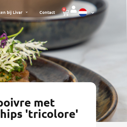
0
en bij Livar
Contact
 poivre met
hips 'tricolore'