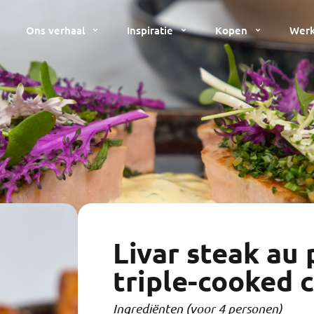
Ons verhaal
Inspiratie
Kopen
Werk
Livar steak au
triple-cooked c
Ingrediënten (voor 4 personen)