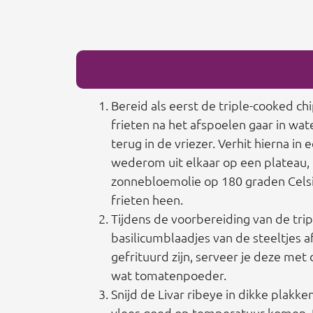
Bereid als eerst de triple-cooked ch
frieten na het afspoelen gaar in wat
terug in de vriezer. Verhit hierna in
wederom uit elkaar op een plateau, l
zonnebloemolie op 180 graden Celsiu
frieten heen.
Tijdens de voorbereiding van de tri
basilicumblaadjes van de steeltjes 
gefrituurd zijn, serveer je deze me
wat tomatenpoeder.
Snijd de Livar ribeye in dikke plakke
vlees goed op temperatuur komen. B