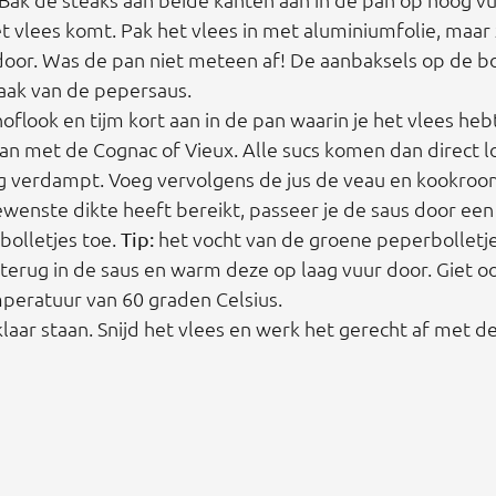
t vlees komt. Pak het vlees in met aluminiumfolie, maar
 door. Was de pan niet meteen af! De aanbaksels op de 
smaak van de pepersaus.
noflook en tijm kort aan in de pan waarin je het vlees h
an met de Cognac of Vieux. Alle sucs komen dan direct 
edig verdampt. Voeg vervolgens de jus de veau en kookroo
enste dikte heeft bereikt, passeer je de saus door een f
bolletjes toe.
het vocht van de groene peperbolletje
Tip:
 terug in de saus en warm deze op laag vuur door. Giet 
mperatuur van 60 graden Celsius.
klaar staan. Snijd het vlees en werk het gerecht af met d