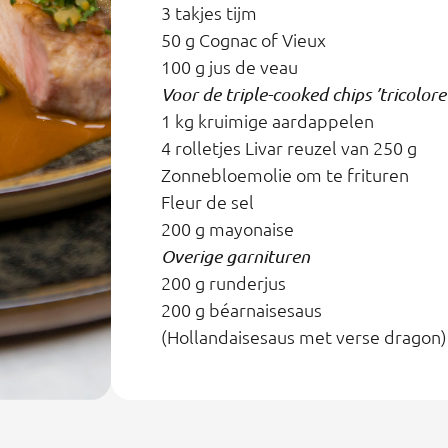
3 takjes tijm
50 g Cognac of Vieux
100 g jus de veau
Voor de triple-cooked chips ’tricolore
1 kg kruimige aardappelen
4 rolletjes Livar reuzel van 250 g
Zonnebloemolie om te frituren
Fleur de sel
200 g mayonaise
Overige garnituren
200 g runderjus
200 g béarnaisesaus
(Hollandaisesaus met verse dragon)