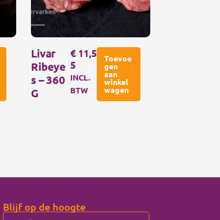
Livar
€
11,5
Toevoe
5
Ribeye
gen
aan
INCL.
S – 360
winkel
wagen
BTW
G
Blijf op de hoogte