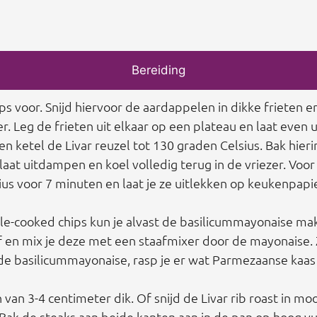
Bereiding
ips voor. Snijd hiervoor de aardappelen in dikke frieten
er. Leg de frieten uit elkaar op een plateau en laat even
 een ketel de Livar reuzel tot 130 graden Celsius. Bak hier
aat uitdampen en koel volledig terug in de vriezer. Voor
s voor 7 minuten en laat je ze uitlekken op keukenpapier
ple-cooked chips kun je alvast de basilicummayonaise mak
af en mix je deze met een staafmixer door de mayonaise. 
t de basilicummayonaise, rasp je er wat Parmezaanse kaa
n van 3-4 centimeter dik. Of snijd de Livar rib roast in mo
ak de steaks aan beide kanten aan in de pan op hoog vuu