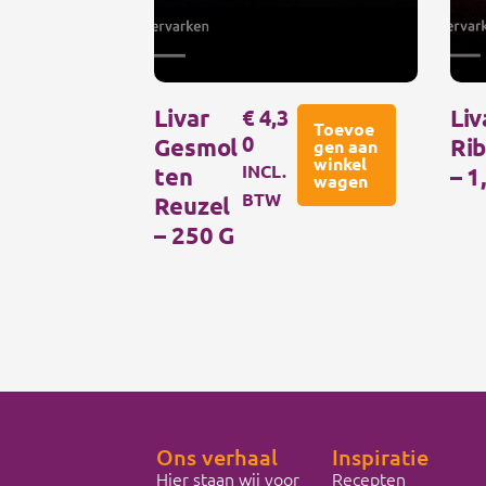
Livar
€
4,3
Liv
Toevoe
0
Gesmol
Rib
gen aan
winkel
INCL.
Ten
– 1
wagen
BTW
Reuzel
– 250 G
Ons verhaal
Inspiratie
Hier staan wij voor
Recepten