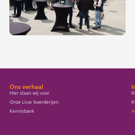
Ons verhaal
I
Hier staan wij voor
R
Onze Livar boerderijen
K
Kennisbank
A