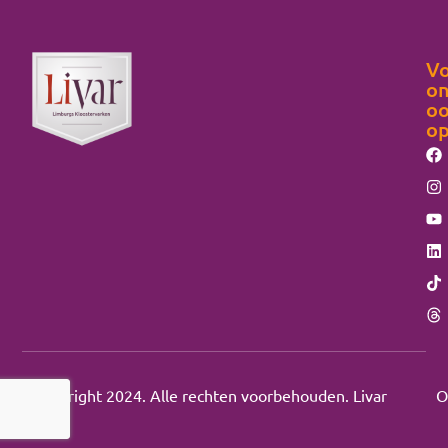
Vo
on
o
o
Copyright 2024. Alle rechten voorbehouden. Livar
O