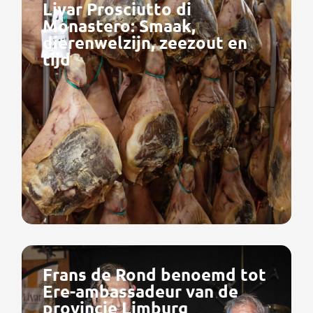
Livar Prosciutto di
Monastero: Smaak,
dierenwelzijn, zeezout en
tijd
Frans de Rond benoemd tot
Ere-ambassadeur van de
provincie Limburg