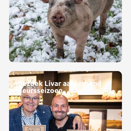
Bezoek Livar aankomend
beursseizoen