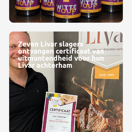
Zeven Livar slagers
ontvangen certificaat van
uitmuntendheid voor hun
Livar achterham