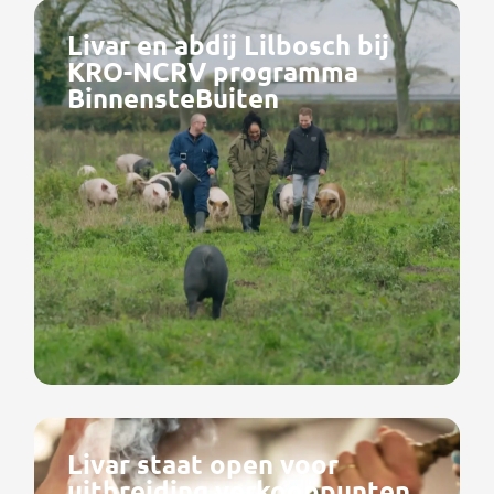
Livar en abdij Lilbosch bij
KRO-NCRV programma
BinnensteBuiten
Livar staat open voor
uitbreiding verkooppunten