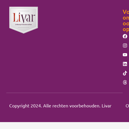
Vo
on
o
o
Copyright 2024. Alle rechten voorbehouden. Livar
O