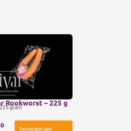
ar Rookworst – 225 g
 225 gram
60
Toevoegen aan