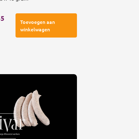
55
Toevoegen aan
winkelwagen