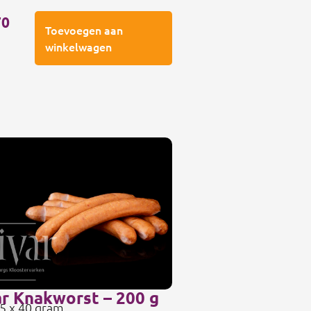
70
Toevoegen aan
winkelwagen
ar Knakworst – 200 g
 5 x 40 gram