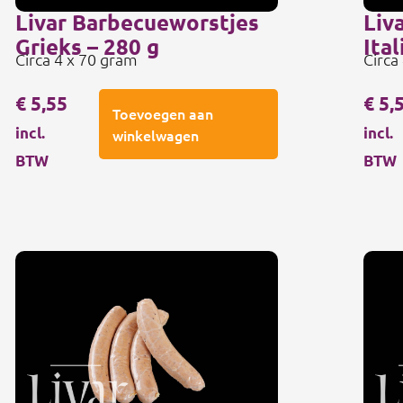
Livar Barbecueworstjes
Liv
Grieks – 280 g
Ital
Circa 4 x 70 gram
Circa
€
5,55
€
5,
Toevoegen aan
incl.
incl.
winkelwagen
BTW
BTW