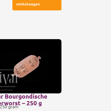
winkelwagen
ar Bourgondische
erworst – 250 g
 250 gram