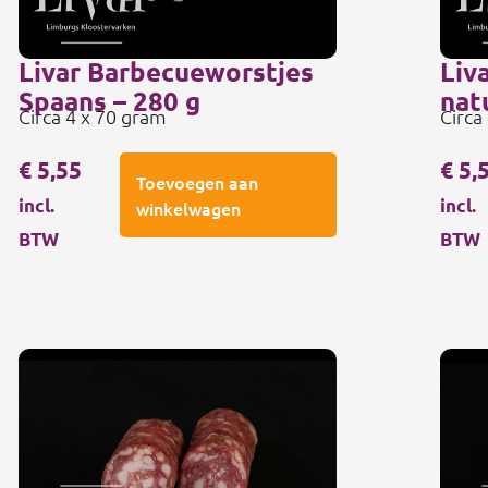
Livar Barbecueworstjes
Liv
Spaans – 280 g
nat
Circa 4 x 70 gram
Circa
€
5,55
€
5,
Toevoegen aan
incl.
incl.
winkelwagen
BTW
BTW