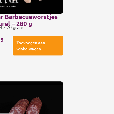
ar Barbecueworstjes
urel – 280 g
 4 x 70 gram
55
Toevoegen aan
winkelwagen