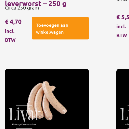
leverworst – 250 g
Circa 250 gram
€
5,
€
4,70
Toevoegen aan
incl.
incl.
winkelwagen
BTW
BTW