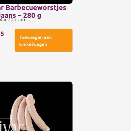
ar Barbecueworstjes
iaans – 280 g
 4 x 70 gram
55
Toevoegen aan
winkelwagen