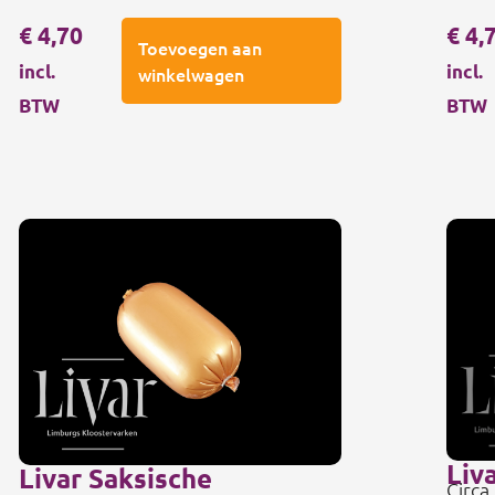
€
4,70
€
4,
Toevoegen aan
incl.
incl.
winkelwagen
BTW
BTW
Liv
Livar Saksische
Circa