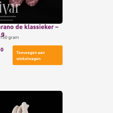
arano de klassieker –
 g
 150 gram
50
Toevoegen aan
winkelwagen