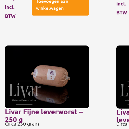
Toevoegen aan
incl.
incl.
winkelwagen
BTW
BTW
Livar Fijne leverworst –
Liv
250 g
lev
Circa 250 gram
Circa