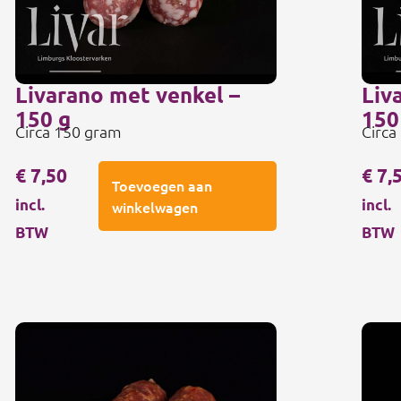
Livarano met venkel –
Liv
150 g
150
Circa 150 gram
Circa
€
7,50
€
7,
Toevoegen aan
incl.
incl.
winkelwagen
BTW
BTW