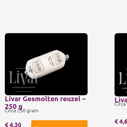
Livar Gesmolten reuzel –
Liv
Circa
250 g
Circa 250 gram
€
4,
€
4,30