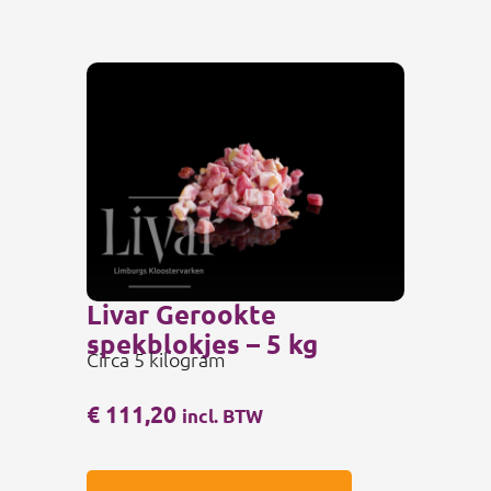
Livar Gerookte
spekblokjes – 5 kg
Circa 5 kilogram
€
111,20
incl. BTW