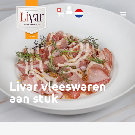
0
Livar vleeswaren
aan stuk