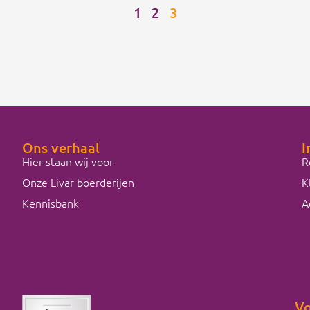
1
2
3
Ons verhaal
I
Hier staan wij voor
R
Onze Livar boerderijen
K
Kennisbank
A
Vo