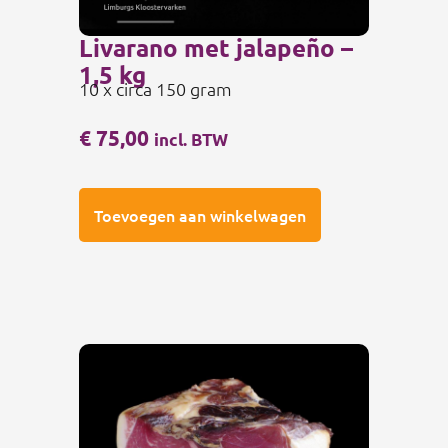
Livarano met jalapeño –
1,5 kg
10 x circa 150 gram
€
75,00
incl. BTW
Toevoegen aan winkelwagen