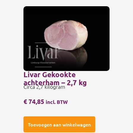
Livar Gekookte
achterham – 2,7 kg
Circa 2,7 kilogram
€
74,85
incl. BTW
Toevoegen aan winkelwagen