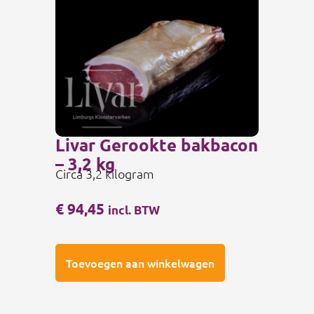
Livar Gerookte bakbacon
– 3,2 kg
Circa 3,2 kilogram
€
94,45
incl. BTW
Toevoegen aan winkelwagen