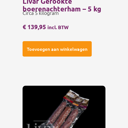
Livar Gerookte
boerenachterham – 5 kg
Circa 5 kilogram
€
139,95
incl. BTW
Toevoegen aan winkelwagen