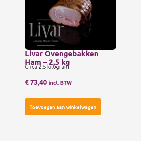
Livar Ovengebakken
Ham – 2,5 kg
Circa 2,5 kilogram
€
73,40
incl. BTW
Toevoegen aan winkelwagen