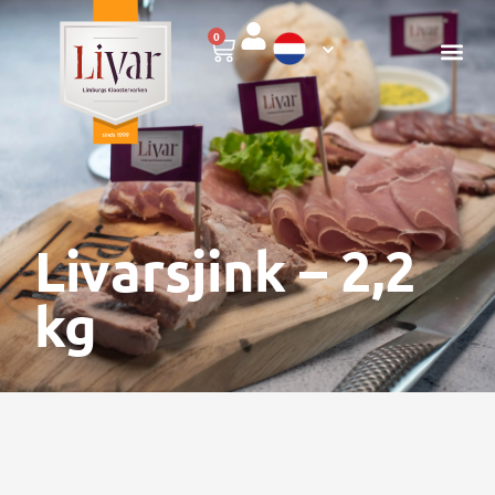
0
Livarsjink – 2,2
kg