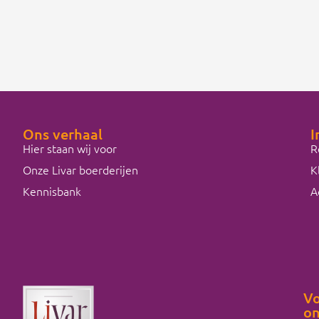
Ons verhaal
I
Hier staan wij voor
R
Onze Livar boerderijen
K
Kennisbank
A
Vo
on