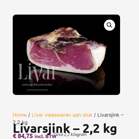
Home
/
Livar vleeswaren aan stuk
/ Livarsjink –
2,2 kg
Livarsjink – 2,2 kg
€
84,75
Circa 2,2 kilogram
incl. BTW