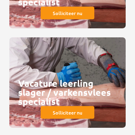
specialist
Solliciteer nu
Vacature leerling
slager / varkensvlees
specialist
Solliciteer nu