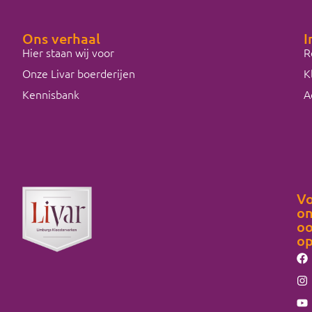
Ons verhaal
I
Hier staan wij voor
R
Onze Livar boerderijen
K
Kennisbank
A
Vo
on
o
o