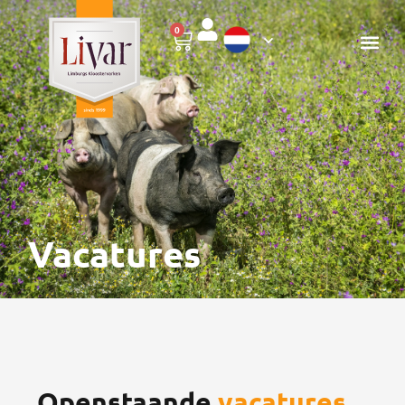
0
Vacatures
Openstaande
vacatures