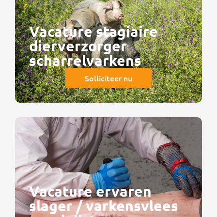
Vacature stagiaire
dierverzorger
scharrelvarkens
Solliciteer nu
Vacature ervaren
slager / varkensvlees