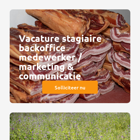
Vacature stagiaire
backoffice
medewerker /
marketing &
communicatie
Solliciteer nu