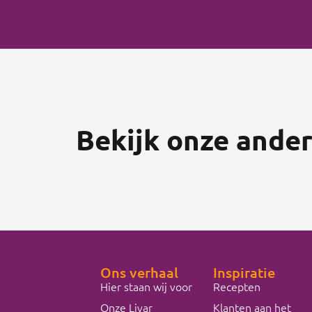
Bekijk onze ande
Ons verhaal
Inspiratie
Hier staan wij voor
Recepten
Onze Livar
Klanten aan het