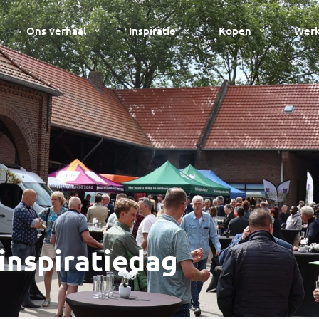
Ons verhaal
Inspiratie
Kopen
Werk
 inspiratiedag