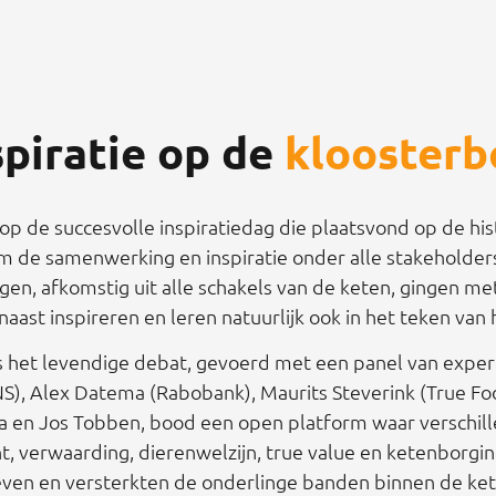
spiratie op de
kloosterb
op de succesvolle inspiratiedag die plaatsvond op de his
om de samenwerking en inspiratie onder alle stakeholder
en, afkomstig uit alle schakels van de keten, gingen m
ast inspireren en leren natuurlijk ook in het teken van h
het levendige debat, gevoerd met een panel van experts
), Alex Datema (Rabobank), Maurits Steverink (True Food
ma en Jos Tobben, bood een open platform waar verschil
 verwaarding, dierenwelzijn, true value en ketenborgin
even en versterkten de onderlinge banden binnen de ket