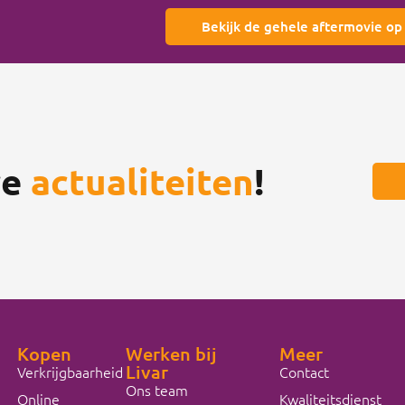
Bekijk de gehele aftermovie o
re
actualiteiten
!
Kopen
Werken bij
Meer
Livar
Verkrijgbaarheid
Contact
Ons team
Online
Kwaliteitsdienst