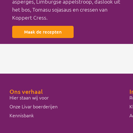
asperges, Limburgse appelstroop, daslook uit
het bos, Tomasu sojasaus en cressen van
Koppert Cress.
Maak de recepten
Ons verhaal
I
Hier staan wij voor
R
Onze Livar boerderijen
K
Kennisbank
A