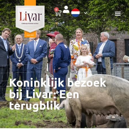
0
Koninklijk bezoek
bij Livar: Een
terugblik