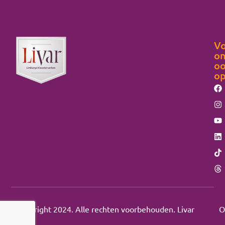
Vo
on
o
o
Copyright 2024. Alle rechten voorbehouden. Livar
O