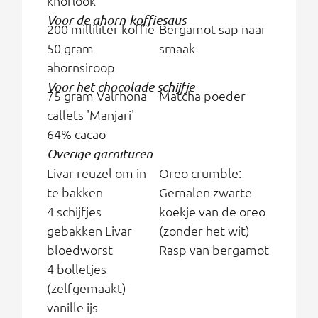
knoflook
Voor de ahorn-koffiesaus
200 milliliter koffie
Bergamot sap naar
50 gram
smaak
ahornsiroop
Voor het chocolade schijfje
75 gram Valrhona
Matcha poeder
callets 'Manjari'
64% cacao
Overige garnituren
Livar reuzel om in
Oreo crumble:
te bakken
Gemalen zwarte
4 schijfjes
koekje van de oreo
gebakken Livar
(zonder het wit)
bloedworst
Rasp van bergamot
4 bolletjes
(zelfgemaakt)
vanille ijs