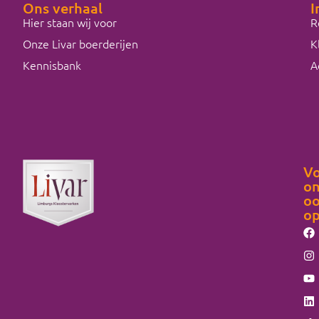
Ons verhaal
I
Hier staan wij voor
R
Onze Livar boerderijen
K
Kennisbank
A
Vo
on
o
o