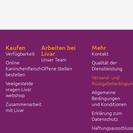
Kaufen
Arbeiten bei
Mehr
Livar
Verfügbarkeit
Kontakt
Unser Team
Online
Qualität der
Kaninchenfleisch
Offene Stellen
Dienstleistung
bestellen
Versand- und
Veelgestelde
Rückgabebedingun
vragen Livar
Allgemeine
webshop
Bedingungen
Zusammenarbeit
und Konditionen
mit Livar
Erklärung zum
Datenschutz
Haftungsausschluss