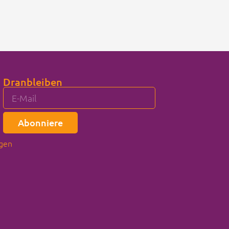
Dranbleiben
Abonniere
gen