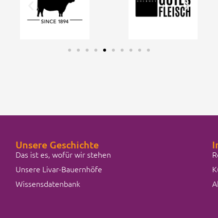
Unsere Geschichte
I
Das ist es, wofür wir stehen
R
Unsere Livar-Bauernhöfe
K
Wissensdatenbank
A