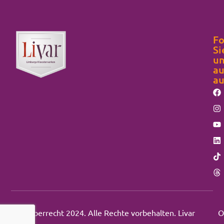
Fo
Si
un
au
au
Urheberrecht 2024. Alle Rechte vorbehalten. Livar
O