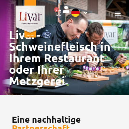
0
Livar-
Schweinefleisch in
Ihrem Restaurant
oder Ihrer
Metzgerei
Eine nachhaltige
Partnerschaft