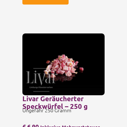
Livar Geräucherter
Speckwürfel – 250 g
Ungefähr 250 Gramm
€
6,90