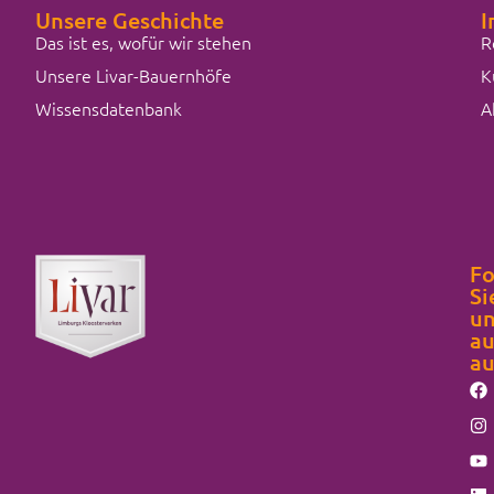
Unsere Geschichte
I
Das ist es, wofür wir stehen
R
Unsere Livar-Bauernhöfe
K
Wissensdatenbank
A
Fo
Si
un
au
au