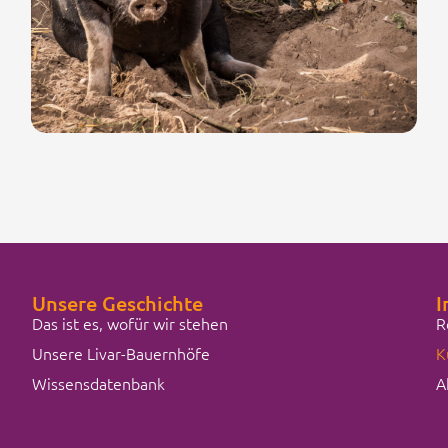
Unsere Geschichte
I
Das ist es, wofür wir stehen
R
Unsere Livar-Bauernhöfe
K
Wissensdatenbank
A