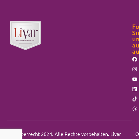
Fo
Si
un
au
au
Urheberrecht 2024. Alle Rechte vorbehalten. Livar
O