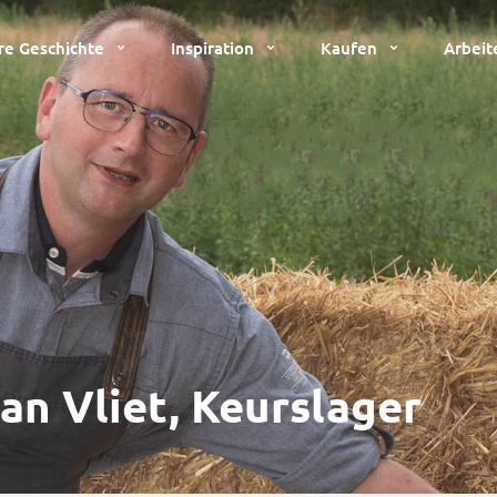
re Geschichte
Inspiration
Kaufen
Arbeit
van Vliet, Keurslager