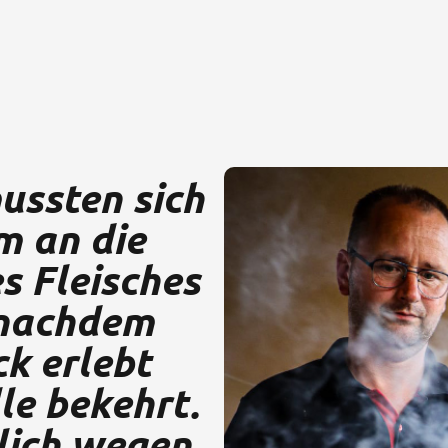
ussten sich
m an die
s Fleisches
 nachdem
k erlebt
lle bekehrt.
lich wegen