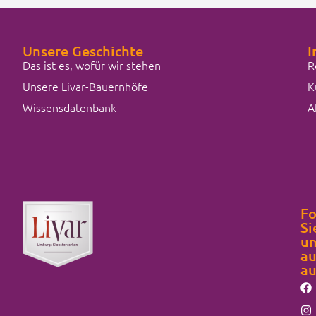
Unsere Geschichte
I
Das ist es, wofür wir stehen
R
Unsere Livar-Bauernhöfe
K
Wissensdatenbank
A
Fo
Si
un
au
au