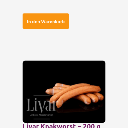
In den Warenkorb
Livar Knakworst – 200 g