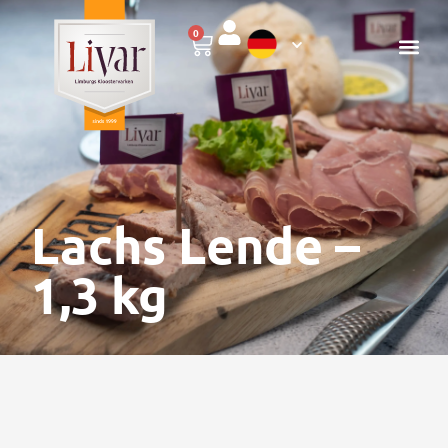
0
Lachs Lende –
1,3 kg