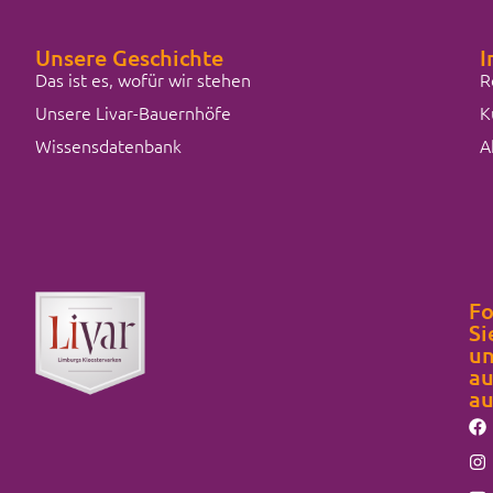
Unsere Geschichte
I
Das ist es, wofür wir stehen
R
Unsere Livar-Bauernhöfe
K
Wissensdatenbank
A
Fo
Si
un
au
au