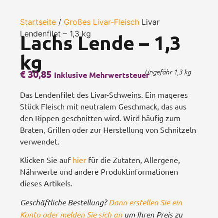
Startseite
/
Großes Livar-Fleisch
Livar
Lendenfilet – 1,3 kg
Lachs Lende – 1,3
kg
€
30,85
Ungefähr 1,3 kg
Inklusive Mehrwertsteuer
Das Lendenfilet des Livar-Schweins. Ein mageres
Stück Fleisch mit neutralem Geschmack, das aus
den Rippen geschnitten wird. Wird häufig zum
Braten, Grillen oder zur Herstellung von Schnitzeln
verwendet.
Klicken Sie auf
hier
für die Zutaten, Allergene,
Nährwerte und andere Produktinformationen
dieses Artikels.
Geschäftliche Bestellung?
Dann erstellen Sie ein
Konto oder melden Sie sich an
um Ihren Preis zu