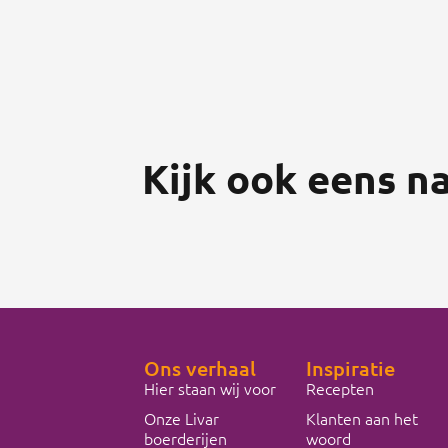
Kijk ook eens naa
Ons verhaal
Inspiratie
Hier staan wij voor
Recepten
Onze Livar
Klanten aan het
boerderijen
woord