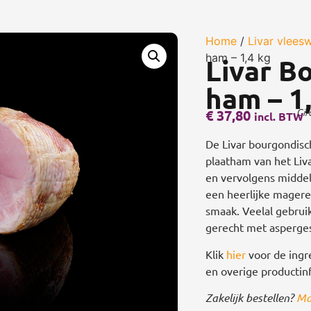
Home
/
Livar vlees
ham – 1,4 kg
Livar B
ham – 1
€
37,80
Cir
incl. BTW
De Livar bourgondisc
plaatham van het Liv
en vervolgens middels
een heerlijke magere
smaak. Veelal gebrui
gerecht met asperge
Klik
hier
voor de ingr
en overige productinf
Zakelijk bestellen?
Ma