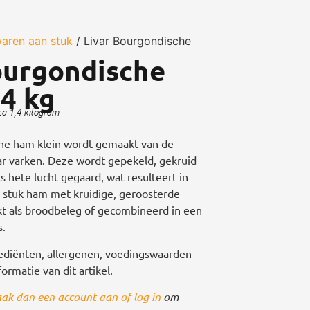
waren aan stuk
/ Livar Bourgondische
ourgondische
,4 kg
ca 1,4 kilogram
he ham klein wordt gemaakt van de
ar varken. Deze wordt gepekeld, gekruid
 hete lucht gegaard, wat resulteert in
 stuk ham met kruidige, geroosterde
kt als broodbeleg of gecombineerd in een
s.
ediënten, allergenen, voedingswaarden
ormatie van dit artikel.
ak dan een account aan of log in
om