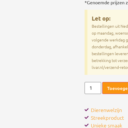
*Genoemde prijzen zij
Let op:
Bestellingen uit Ne
op maandag, woensd
volgende werkdag gel
donderdag, afhankeli
bestellingen leveren 
betrekking tot verze
livar.nl/verzend-reto
Toevoege
Dierenwelzijn
Streekproduct
Unieke smaak