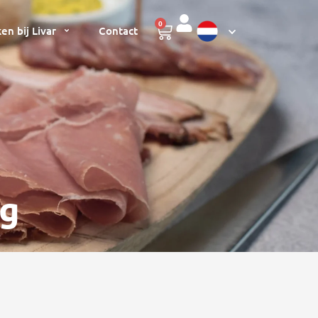
0
en bij Livar
Contact
kg