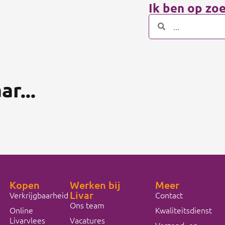
Ik ben op zoe
r...
Kopen
Werken bij
Meer
Livar
Verkrijgbaarheid
Contact
Ons team
Online
Kwaliteitsdienst
Livarvlees
Vacatures
Verzend- en