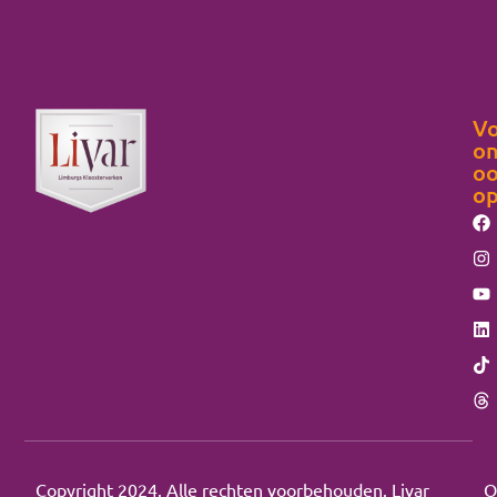
Vo
on
o
o
Copyright 2024. Alle rechten voorbehouden. Livar
O