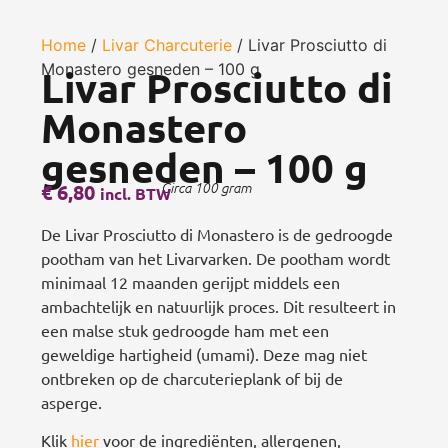
Home
/
Livar Charcuterie
/ Livar Prosciutto di
Monastero gesneden – 100 g
Livar Prosciutto di
Monastero
gesneden – 100 g
€
6,80
Circa 100 gram
incl. BTW
De Livar Prosciutto di Monastero is de gedroogde
pootham van het Livarvarken. De pootham wordt
minimaal 12 maanden gerijpt middels een
ambachtelijk en natuurlijk proces. Dit resulteert in
een malse stuk gedroogde ham met een
geweldige hartigheid (umami). Deze mag niet
ontbreken op de charcuterieplank of bij de
asperge.
Klik
hier
voor de ingrediënten, allergenen,