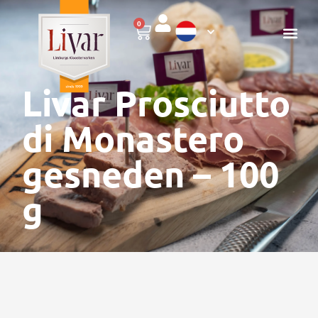
0
Livar Prosciutto
di Monastero
gesneden – 100
g