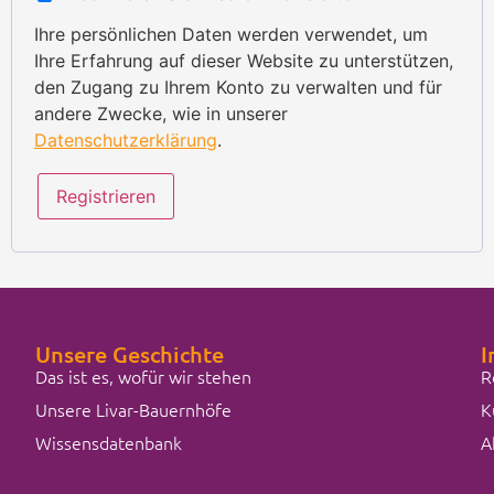
Ihre persönlichen Daten werden verwendet, um
Ihre Erfahrung auf dieser Website zu unterstützen,
den Zugang zu Ihrem Konto zu verwalten und für
andere Zwecke, wie in unserer
Datenschutzerklärung
.
Registrieren
Unsere Geschichte
I
Das ist es, wofür wir stehen
R
Unsere Livar-Bauernhöfe
K
Wissensdatenbank
A