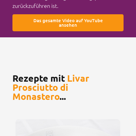
zurückzuführen ist.
Das gesamte Video auf YouTube
ansehen
Rezepte mit
Livar
Prosciutto di
Monastero
...