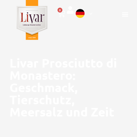
0
Livar Prosciutto di
Monastero:
Geschmack,
Tierschutz,
Meersalz und Zeit