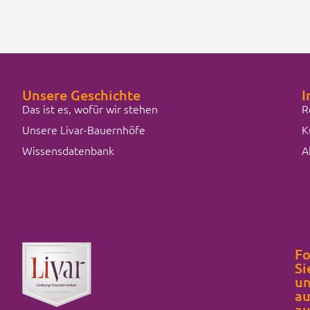
Unsere Geschichte
I
Das ist es, wofür wir stehen
R
Unsere Livar-Bauernhöfe
K
Wissensdatenbank
A
Fo
Si
un
au
au