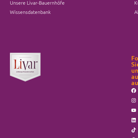
Unsere Livar-Bauernhöfe
K
Wissensdatenbank
A
Fo
Si
un
au
au