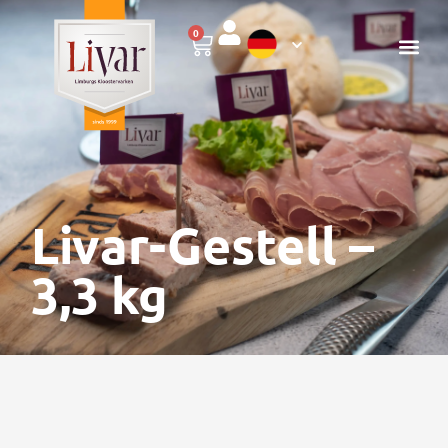
0
Livar-Gestell –
3,3 kg