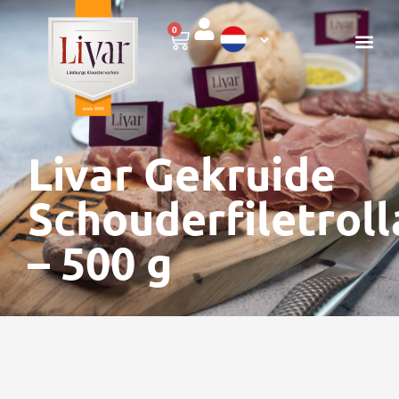
0
Livar Gekruide
Schouderfiletrol
– 500 g