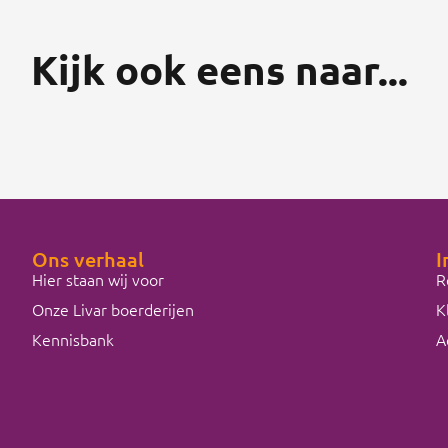
Kijk ook eens naar...
Ons verhaal
I
Hier staan wij voor
R
Onze Livar boerderijen
K
Kennisbank
A