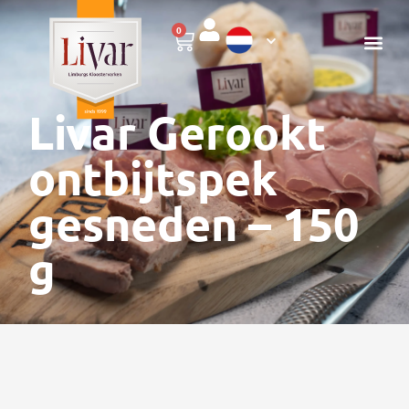
0
Livar Gerookt
ontbijtspek
gesneden – 150
g