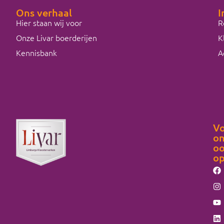
Ons verhaal
I
Hier staan wij voor
R
Onze Livar boerderijen
K
Kennisbank
A
Vo
on
o
o