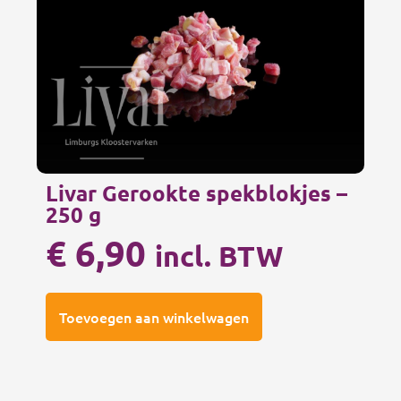
Livar Gerookte spekblokjes –
250 g
€
6,90
incl. BTW
Toevoegen aan winkelwagen