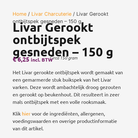
Home
/
Livar Charcuterie
/ Livar Gerookt
ontbijtspek gesneden – 150 g
Livar Gerookt
ontbijtspek
gesneden – 150 g
€
6,25
Circa 150 gram
incl. BTW
Het Livar gerookte ontbijtspek wordt gemaakt van
een gemarmerde stuk buikspek van het Livar
varken. Deze wordt ambachtelijk droog gezouten
en gerookt op beukenhout. Dit resulteert in zeer
mals ontbijtspek met een volle rooksmaak.
Klik
hier
voor de ingrediënten, allergenen,
voedingswaarden en overige productinformatie
van dit artikel.