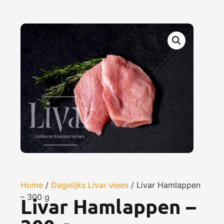
Home
/
Dagelijks Livar vlees
/ Livar Hamlappen
– 300 g
Livar Hamlappen –