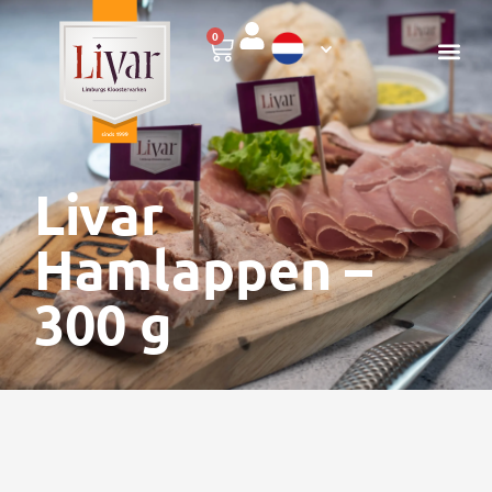
0
Livar
Hamlappen –
300 g