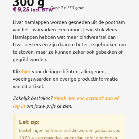
300 g
€
9,25
Circa 2 x 150 gram
incl. BTW
Livar hamlappen worden gesneden uit de pootham
van het Livarvarken. Een mooi stevig stuk vlees.
Hamlappen hebben wat meer bindweefsel dan
Livar oesters en zijn daarom beter te gebruiken om
te stoven, maar ze kunnen zeker ook gebakken of
gegrild worden.
Klik
hier
voor de ingrediënten, allergenen,
voedingswaarden en overige productinformatie
van dit artikel.
Zakelijk bestellen?
Maak dan een account aan of
log in
om jouw prijs te zien.
Let op:
Bestellingen uit Nederland die worden geplaatst voor
10:00 uur op maandag, woensdag en/of donderdag