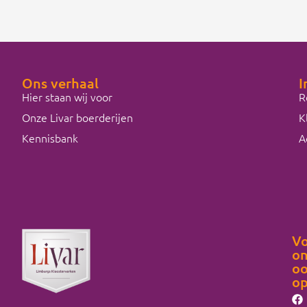
Ons verhaal
I
Hier staan wij voor
R
Onze Livar boerderijen
K
Kennisbank
A
Vo
on
o
o