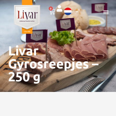
0
Livar
Gyrosreepjes –
250 g