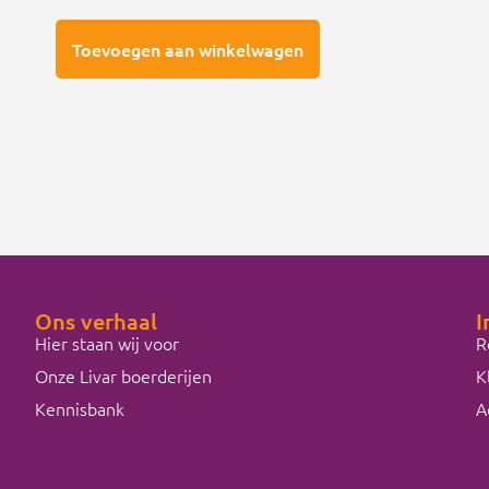
Toevoegen aan winkelwagen
Ons verhaal
I
Hier staan wij voor
R
Onze Livar boerderijen
K
Kennisbank
A