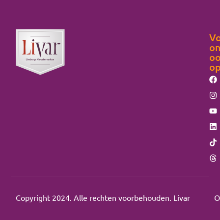
Vo
on
o
o
Copyright 2024. Alle rechten voorbehouden. Livar
O