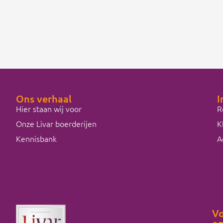
Ons verhaal
I
Hier staan wij voor
R
Onze Livar boerderijen
K
Kennisbank
A
Vo
on