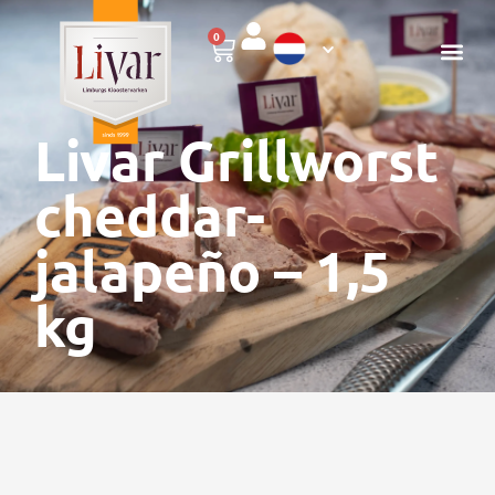
0
Livar Grillworst
cheddar-
jalapeño – 1,5
kg